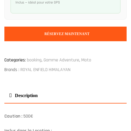
Inclus — idéal pour votre GPS
RÉSERVEZ MAINTENANT
Categories:
booking
,
Gamme Adventure
,
Moto
Brands :
ROYAL ENFIELD HIMALAYAN
Description
Caution :
500€
Inclus dans la Location :