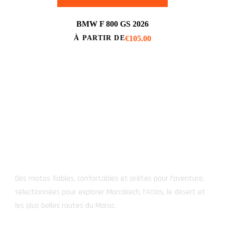
BMW F 800 GS 2026
€
105.00
À PARTIR DE
NOS MOTOS
Des motos fiables, confortables et prêtes pour l’aventure,
sélectionnées pour explorer Marrakech, l’Atlas, le désert et
les plus belles routes du Maroc.