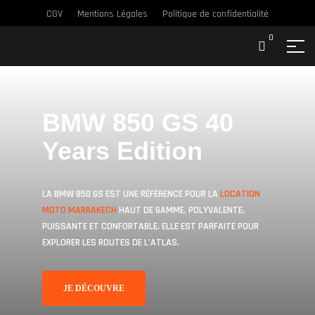
CGV
Mentions Légales
Politique de confidentialité
0
BMW 850 GS 40
Years Edition
LA BMW 850 GS EST UNE RÉFÉRENCE POUR LA
LOCATION
MOTO MARRAKECH
HAUT DE GAMME. POLYVALENTE,
PUISSANTE ET CONFORTABLE, ELLE EST PARFAITE POUR
EXPLORER LES ROUTES DE L’ATLAS.
JE DÉCOUVRE