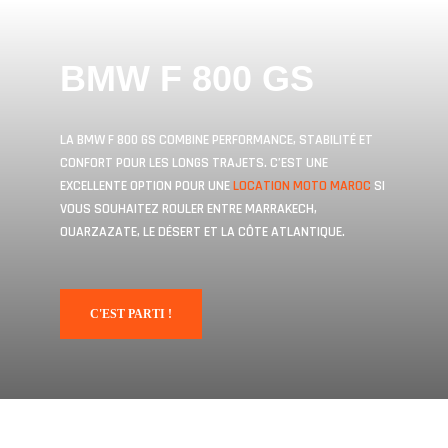
BMW F 800 GS
LA BMW F 800 GS COMBINE PERFORMANCE, STABILITÉ ET
CONFORT POUR LES LONGS TRAJETS. C’EST UNE
EXCELLENTE OPTION POUR UNE
LOCATION MOTO MAROC
SI
VOUS SOUHAITEZ ROULER ENTRE MARRAKECH,
OUARZAZATE, LE DÉSERT ET LA CÔTE ATLANTIQUE.
C'EST PARTI !